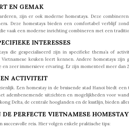
RT EN GEMAK
rderen, zijn er ook moderne homestays. Deze combineren 
dkamers. Deze homestays bieden een comfortabel verblijf zo
, die vaak een moderne inrichting combineren met een traditio
ECIFIEKE INTERESSES
s die gespecialiseerd zijn in specifieke thema’s of activi
ietnamese keuken leert kennen. Andere homestays zijn gesp
eke en zeer immersieve ervaring. Er zijn momenteel meer dan 
EN ACTIVITEIT
zienlijk. Een homestay in de bruisende stad Hanoi biedt een 
 met adembenemende uitzichten en mogelijkheden voor wandel
kong Delta, de centrale hooglanden en de kustlijn, bieden all
AN DE PERFECTE VIETNAMESE HOMESTAY
 succesvolle reis. Hier volgen enkele praktische tips: