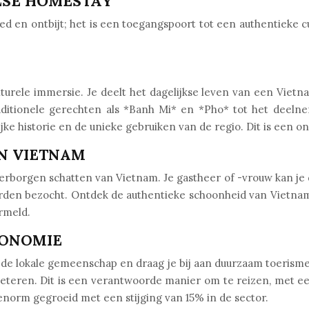
ESE HOMESTAY
 en ontbijt; het is een toegangspoort tot een authentieke c
rele immersie. Je deelt het dagelijkse leven van een Vietnam
ditionele gerechten als *Banh Mi* en *Pho* tot het deelnem
jke historie en de unieke gebruiken van de regio. Dit is een on
N VIETNAM
erborgen schatten van Vietnam. Je gastheer of -vrouw kan je
rden bezocht. Ontdek de authentieke schoonheid van Vietnam, 
ermeld.
CONOMIE
e lokale gemeenschap en draag je bij aan duurzaam toerisme. 
eteren. Dit is een verantwoorde manier om te reizen, met ee
enorm gegroeid met een stijging van 15% in de sector.