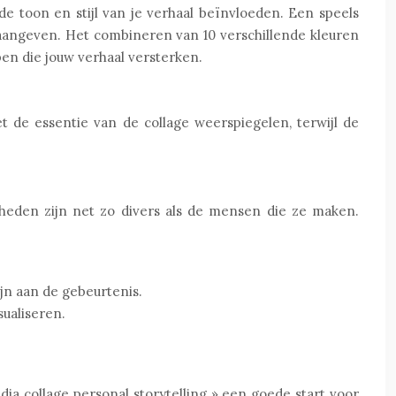
e toon en stijl van je verhaal beïnvloeden. Een speels
n aangeven. Het combineren van 10 verschillende kleuren
pen die jouw verhaal versterken.
et de essentie van de collage weerspiegelen, terwijl de
kheden zijn net zo divers als de mensen die ze maken.
jn aan de gebeurtenis.
ualiseren.
a collage personal storytelling » een goede start voor