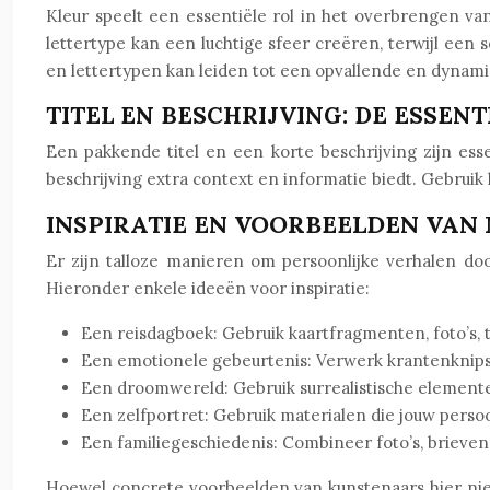
Kleur speelt een essentiële rol in het overbrengen va
lettertype kan een luchtige sfeer creëren, terwijl een
en lettertypen kan leiden tot een opvallende en dynamis
TITEL EN BESCHRIJVING: DE ESSEN
Een pakkende titel en een korte beschrijving zijn esse
beschrijving extra context en informatie biedt. Gebruik
INSPIRATIE EN VOORBEELDEN VAN
Er zijn talloze manieren om persoonlijke verhalen do
Hieronder enkele ideeën voor inspiratie:
Een reisdagboek: Gebruik kaartfragmenten, foto’s, t
Een emotionele gebeurtenis: Verwerk krantenknipsel
Een droomwereld: Gebruik surrealistische elemente
Een zelfportret: Gebruik materialen die jouw perso
Een familiegeschiedenis: Combineer foto’s, brieven,
Hoewel concrete voorbeelden van kunstenaars hier niet