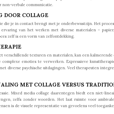
oor non-verbale communicatie.
NG DOOR COLLAGE
ie die je in contact brengt met je onderbewustzijn. Het proce
ervaring van het werken met diverse materialen – papier, s
roces zelf is een vorm van zelfontdekking.
HERAPIE
et verschillende texturen en materialen, kan een kalmerende 
re complexe emoties te verwerken. Expressieve kunsttherapie
met diverse psychische uitdagingen. Veel therapeuten integ
NALING MET COLLAGE VERSUS TRADITI
ressie. Mixed media collage daarentegen biedt een niet-linea
engen, zelfs zonder woorden. Het laat ruimte voor ambivalen
ensen is de visuele representatie van gevoelens veel toeganke