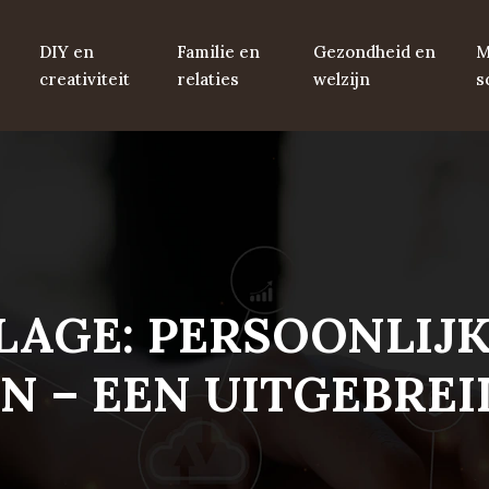
DIY en
Familie en
Gezondheid en
M
creativiteit
relaties
welzijn
s
LAGE: PERSOONLIJ
N – EEN UITGEBREI