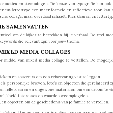
n emoties en stemmingen. De keuze van typografie kan ook d
 serieus lettertype een meer formele en reflectieve toon ka
che collage, maar overdaad schaadt. Kies kleuren en letterty
TIE SAMENVATTEN
ntieel om de kijker te betrekken bij je verhaal. De titel mo
 keywords die relevant zijn voor jouw thema.
 MIXED MEDIA COLLAGES
or middel van mixed media collage te vertellen. De mogelij
ickets en souvenirs om een reiservaring vast te leggen.
s, persoonlijke brieven, foto’s en objecten die gerelateerd zi
n, felle kleuren en ongewone materialen om een droom te vis
onlijkheid, interesses en waarden weerspiegelen.
 en objecten om de geschiedenis van je familie te vertellen.
 getoond kunnen worden, is online zoeken naar « mixed medi