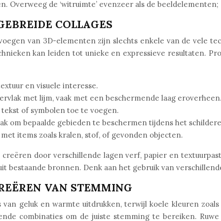
 Overweeg de ‘witruimte’ evenzeer als de beeldelementen; de
GEBREIDE COLLAGES
evoegen van 3D-elementen zijn slechts enkele van de vele tec
hnieken kan leiden tot unieke en expressieve resultaten. P
extuur en visuele interesse.
rvlak met lijm, vaak met een beschermende laag eroverheen
tekst of symbolen toe te voegen.
ak om bepaalde gebieden te beschermen tijdens het schildere
et items zoals kralen, stof, of gevonden objecten.
creëren door verschillende lagen verf, papier en textuurpa
n uit bestaande bronnen. Denk aan het gebruik van verschillend
CREËREN VAN STEMMING
van geluk en warmte uitdrukken, terwijl koele kleuren zoal
lende combinaties om de juiste stemming te bereiken. Ruw