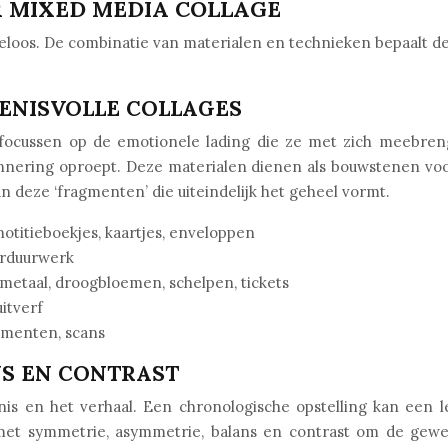
R MIXED MEDIA COLLAGE
loos. De combinatie van materialen en technieken bepaalt de
ENISVOLLE COLLAGES
focussen op de emotionele lading die ze met zich meebrengen
innering oproept. Deze materialen dienen als bouwstenen vo
n deze ‘fragmenten’ die uiteindelijk het geheel vormt.
 notitieboekjes, kaartjes, enveloppen
borduurwerk
metaal, droogbloemen, schelpen, tickets
uitverf
cumenten, scans
NS EN CONTRAST
nis en het verhaal. Een chronologische opstelling kan een l
met symmetrie, asymmetrie, balans en contrast om de gewe