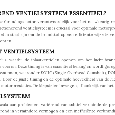
END VENTIELSYSTEEM ESSENTIEEL?
 verbrandingsmotor, verantwoordelijk voor het nauwkeurig re
unctionerend ventielsysteem is cruciaal voor optimale motorpre
 in staat zijn om de brandstof op een efficiënte wijze te v
nenten.
T VENTIELSYSTEEM
clus, waarbij de inlaatventielen openen om het lucht-bran
 voeren. Deze timing is van essentieel belang en wordt gere
ielsystemen, waaronder SOHC (Single Overhead Camshaft), DO
. Door de juiste timing en de optimale hoeveelheid van de l
 motorprestaties. De klepstelen bewegen, afhankelijk van he
ELSYSTEEM
cala aan problemen, variërend van subtiel verminderde pre
terend in verminderd vermogen en een inefficiënte verbrand