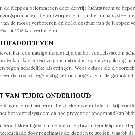
an de kleppen belemmeren door de vrije luchtstroom te beper
igingsproducten die ontworpen zijn om het inlaatsysteem ef
s van de motor verbeteren en de levensduur van de kleppen 
 5% tot 10% kan verbeteren.
TOFADDITIEVEN
ieven kan een nuttige manier zijn om het ventielsysteem sch
rde fabrikanten en volg de instructies op de verpakking nau
 tegen schadelijke afzettingen. Wees echter altijd voorzich
oleer daarnaast regelmatig het octaangetal van de getankte br
T VAN TIJDIG ONDERHOUD
 diagnose te illustreren, bespreken we enkele praktijkvoor
et het ventielsysteem en hoe preventief onderhoud kan bijd
end tikkend geluid in de motor en brak uiteindelijk een klep,
otorschade door regelmatig de kleppen te stellen, waarbij de