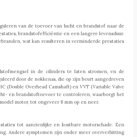
guleren van de toevoer van lucht en brandstof naar de
staties, brandstofefficiëntie en een langere levensduur.
erbranden, wat kan resulteren in verminderde prestaties
dstofmengsel in de cilinders te laten stromen, en de
guleerd door de nokkenas, die op zijn beurt aangedreven
HC (Double Overhead Camshaft) en VVT (Variable Valve
ucht- en brandstoftoevoer te controleren, waarborgt het
t model motor, tot ongeveer 8 mm op en neer.
staties tot aanzienlijke en kostbare motorschade. Een
ing. Andere symptomen zijn onder meer oververhitting