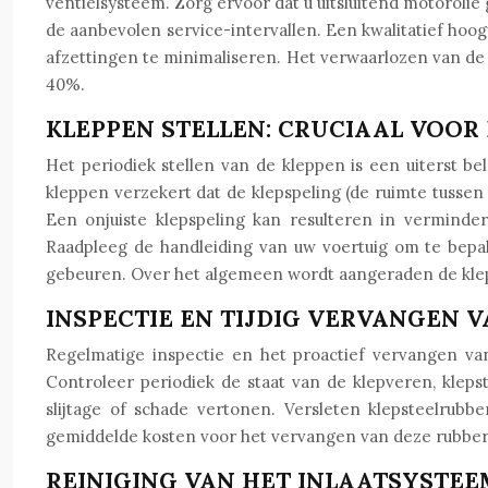
ventielsysteem. Zorg ervoor dat u uitsluitend motorolie 
de aanbevolen service-intervallen. Een kwalitatief hoo
afzettingen te minimaliseren. Het verwaarlozen van de 
40%.
KLEPPEN STELLEN: CRUCIAAL VOOR
Het periodiek stellen van de kleppen is een uiterst b
kleppen verzekert dat de klepspeling (de ruimte tussen 
Een onjuiste klepspeling kan resulteren in vermind
Raadpleeg de handleiding van uw voertuig om te bepale
gebeuren. Over het algemeen wordt aangeraden de klepsp
INSPECTIE EN TIJDIG VERVANGEN 
Regelmatige inspectie en het proactief vervangen va
Controleer periodiek de staat van de klepveren, kleps
slijtage of schade vertonen. Versleten klepsteelrub
gemiddelde kosten voor het vervangen van deze rubbertj
REINIGING VAN HET INLAATSYSTEE