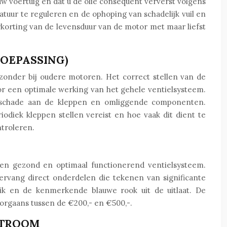
 uw voertuig en dat u de olie consequent ververst volgens
tuur te reguleren en de ophoping van schadelijk vuil en
rkorting van de levensduur van de motor met maar liefst
TOEPASSING)
jzonder bij oudere motoren. Het correct stellen van de
voor een optimale werking van het gehele ventielsysteem.
ge schade aan de kleppen en omliggende componenten.
odiek kleppen stellen vereist en hoe vaak dit dient te
ntroleren.
een gezond en optimaal functionerend ventielsysteem.
Vervang direct onderdelen die tekenen van significante
uik en de kenmerkende blauwe rook uit de uitlaat. De
oorgaans tussen de €200,- en €500,-.
STROOM