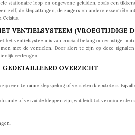
le stationaire loop en ongewone geluiden, zoals een tikkend
ppen zelf, de klepzittingen, de zuigers en andere essentiël
 Celsius.
ET VENTIELSYSTEEM (VROEGTIJDIGE D
t het ventielsysteem is van cruciaal belang om ernstige mot
en met de ventielen. Door alert te zijn op deze signalen e
ienlijk verlengen.
N GEDETAILLEERD OVERZICHT
zijn een te ruime klepspeling of versleten klepstoters. Bijvulle
rande of vervuilde kleppen zijn, wat leidt tot verminderde co
ngen.