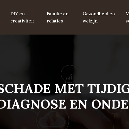
DIY en
Familie en
Gezondheid en
M
creativiteit
relaties
welzijn
s
CHADE MET TIJDI
 DIAGNOSE EN OND