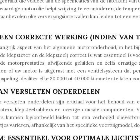
gebruikt die voldoet aan de specificaties van de fabrikant van
gwaardige motorolie helpt wrijving te verminderen, de tempera
aanbevolen olie verversingsintervallen kan leiden tot een ve
 EEN CORRECTE WERKING (INDIEN VAN 
elangrijk aspect van het algemene motoronderhoud, in het bi
de klepstoter en de klepsteel) correct is, wat essentieel is 
erde motorprestaties, afwijkende geluiden en zelfs ernsti
n of uw motor is uitgerust met een ventielsysteem dat peri
eling idealiter elke 20.000 tot 40.000 kilometer te laten co
VAN VERSLETEN ONDERDELEN
n versleten onderdelen zijn cruciaal voor het behoud van 
toters, klepsteelrubbers en overige cruciale componenten. 
bers kunnen bijvoorbeeld leiden tot een verhoogd olieverbr
es variëren, afhankelijk van het specifieke voertuigmodel, d
M: ESSENTIEEL VOOR OPTIMALE LUCHT