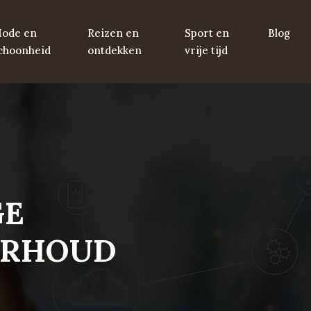
ode en
Reizen en
Sport en
Blog
choonheid
ontdekken
vrije tijd
GE
ERHOUD