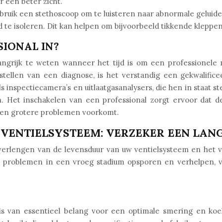
 een beter zicht.
bruik een stethoscoop om te luisteren naar abnormale geluide
d te isoleren. Dit kan helpen om bijvoorbeeld tikkende kleppen 
IONAL IN?
elangrijk te weten wanneer het tijd is om een professionel
f stellen van een diagnose, is het verstandig een gekwalifi
 inspectiecamera’s en uitlaatgasanalysers, die hen in staat
en. Het inschakelen van een professional zorgt ervoor dat d
t en grotere problemen voorkomt.
VENTIELSYSTEEM: VERZEKER EEN LAN
 verlengen van de levensduur van uw ventielsysteem en het 
e problemen in een vroeg stadium opsporen en verhelpen, 
e is van essentieel belang voor een optimale smering en k