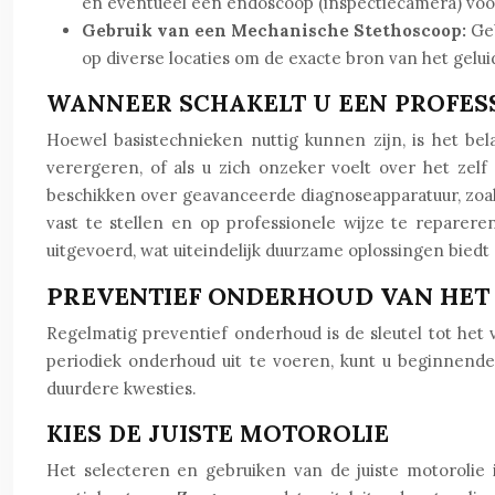
en eventueel een endoscoop (inspectiecamera) voor
Gebruik van een Mechanische Stethoscoop:
Ge
op diverse locaties om de exacte bron van het gelui
WANNEER SCHAKELT U EEN PROFESS
Hoewel basistechnieken nuttig kunnen zijn, is het b
verergeren, of als u zich onzeker voelt over het zel
beschikken over geavanceerde diagnoseapparatuur, zoals
vast te stellen en op professionele wijze te reparer
uitgevoerd, wat uiteindelijk duurzame oplossingen bied
PREVENTIEF ONDERHOUD VAN HET 
Regelmatig preventief onderhoud is de sleutel tot het
periodiek onderhoud uit te voeren, kunt u beginnend
duurdere kwesties.
KIES DE JUISTE MOTOROLIE
Het selecteren en gebruiken van de juiste motoroli