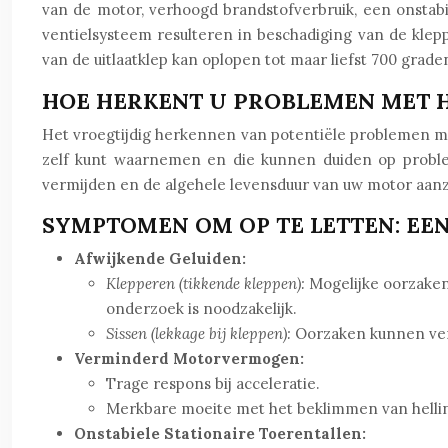
van de motor, verhoogd brandstofverbruik, een onstabie
ventielsysteem resulteren in beschadiging van de kle
van de uitlaatklep kan oplopen tot maar liefst 700 graden
HOE HERKENT U PROBLEMEN MET H
Het vroegtijdig herkennen van potentiële problemen me
zelf kunt waarnemen en die kunnen duiden op problem
vermijden en de algehele levensduur van uw motor aanz
SYMPTOMEN OM OP TE LETTEN: EE
Afwijkende Geluiden:
Klepperen (tikkende kleppen):
Mogelijke oorzaken 
onderzoek is noodzakelijk.
Sissen (lekkage bij kleppen):
Oorzaken kunnen verb
Verminderd Motorvermogen:
Trage respons bij acceleratie.
Merkbare moeite met het beklimmen van helli
Onstabiele Stationaire Toerentallen: