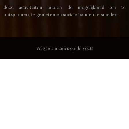
deze activiteiten bieden de mogelijkheid om te
ontspannen, te genieten en sociale banden te smeden.
Volg het nieuws op de voet!