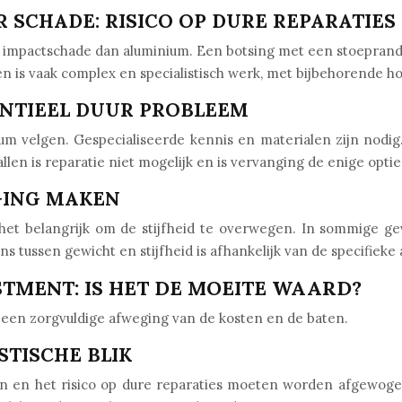
SCHADE: RISICO OP DURE REPARATIES
r impactschade dan aluminium. Een botsing met een stoeprand o
n is vaak complex en specialistisch werk, met bijbehorende h
ENTIEEL DUUR PROBLEEM
um velgen. Gespecialiseerde kennis en materialen zijn nodig
len is reparatie niet mogelijk en is vervanging de enige optie
EGING MAKEN
s het belangrijk om de stijfheid te overwegen. In sommige g
ns tussen gewicht en stijfheid is afhankelijk van de specifieke 
STMENT: IS HET DE MOEITE WAARD?
t een zorgvuldige afweging van de kosten en de baten.
STISCHE BLIK
ten en het risico op dure reparaties moeten worden afgewo