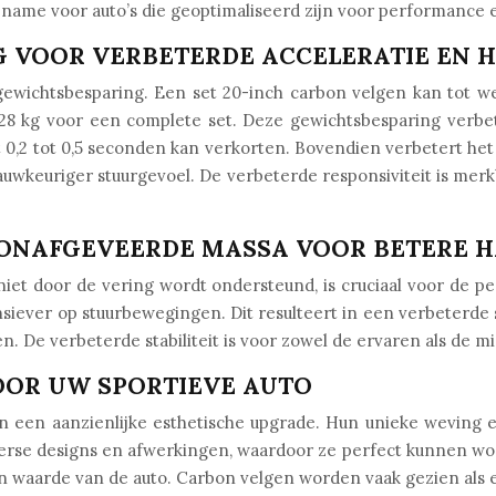
name voor auto’s die geoptimaliseerd zijn voor performance en
G VOOR VERBETERDE ACCELERATIE EN 
gewichtsbesparing. Een set 20-inch carbon velgen kan tot wel
28 kg voor een complete set. Deze gewichtsbesparing verbete
 0,2 tot 0,5 seconden kan verkorten. Bovendien verbetert h
auwkeuriger stuurgevoel. De verbeterde responsiviteit is merk
 ONAFGEVEERDE MASSA VOOR BETERE 
iet door de vering wordt ondersteund, is cruciaal voor de p
siever op stuurbewegingen. Dit resulteert in een verbeterde st
. De verbeterde stabiliteit is voor zowel de ervaren als de 
OOR UW SPORTIEVE AUTO
n een aanzienlijke esthetische upgrade. Hun unieke weving 
diverse designs en afwerkingen, waardoor ze perfect kunnen wo
 en waarde van de auto. Carbon velgen worden vaak gezien als ee