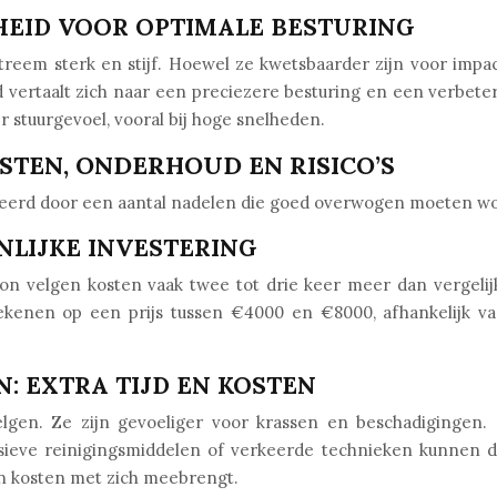
FHEID VOOR OPTIMALE BESTURING
xtreem sterk en stijf. Hoewel ze kwetsbaarder zijn voor impa
eid vertaalt zich naar een preciezere besturing en een verbete
r stuurgevoel, vooral bij hoge snelheden.
STEN, ONDERHOUD EN RISICO’S
eerd door een aantal nadelen die goed overwogen moeten w
NLIJKE INVESTERING
rbon velgen kosten vaak twee tot drie keer meer dan vergel
ekenen op een prijs tussen €4000 en €8000, afhankelijk van 
: EXTRA TIJD EN KOSTEN
gen. Ze zijn gevoeliger voor krassen en beschadigingen. 
sieve reinigingsmiddelen of verkeerde technieken kunnen d
 en kosten met zich meebrengt.